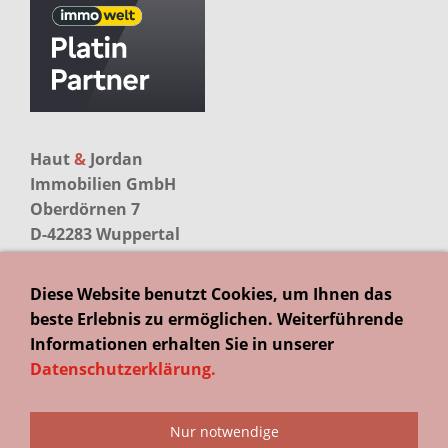
Haut
&
Jordan
Immobilien GmbH
Oberdörnen 7
D-42283 Wuppertal
Kontakt
Diese Website benutzt Cookies, um Ihnen das
Telefon
beste Erlebnis zu ermöglichen. Weiterführende
+49 (0)202 255 500
Informationen erhalten Sie in unserer
Datenschutzerklärung
.
Kontakt
Impressum
Datenschutz
Nur notwendige
Widerrufsbelehrung
Maklerauftrag widerrufen