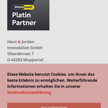
Haut
&
Jordan
Immobilien GmbH
Oberdörnen 7
D-42283 Wuppertal
Kontakt
Diese Website benutzt Cookies, um Ihnen das
Telefon
beste Erlebnis zu ermöglichen. Weiterführende
+49 (0)202 255 500
Informationen erhalten Sie in unserer
Datenschutzerklärung
.
Kontakt
Impressum
Datenschutz
Nur notwendige